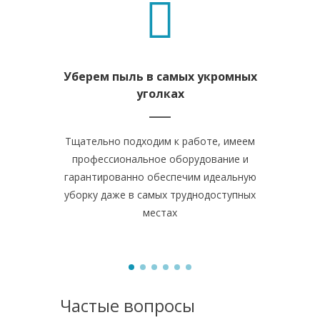
Уберем пыль в самых укромных
Удалим з
уголках
Тщательно подходим к работе, имеем
Вычищаем и
профессиональное оборудование и
плитку н
гарантированно обеспечим идеальную
грязь, 
уборку даже в самых труднодоступных
поверхнос
местах
Частые вопросы