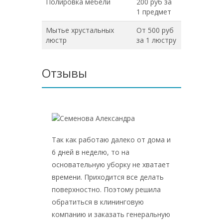
Полировка мебели
200 руб за
1 предмет
Мытье хрустальных
От 500 руб
люстр
за 1 люстру
Отзывы
Так как работаю далеко от дома и
Услуга
6 дней в неделю, то на
пользую
основательную уборку не хватает
разочар
времени. Приходится все делать
Спасибо
поверхностно. Поэтому решила
меня п
обратиться в клининговую
"цена-к
компанию и заказать генеральную
поддер