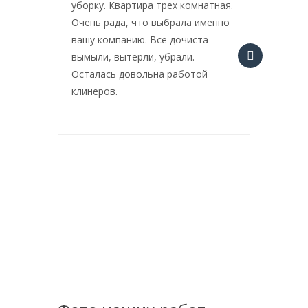
уборку. Квартира трех комнатная.
конечно
Очень рада, что выбрала именно
вот ге
вашу компанию. Все дочиста
самост
вымыли, вытерли, убрали.
возьмус
Осталась довольна работой
сверка
клинеров.