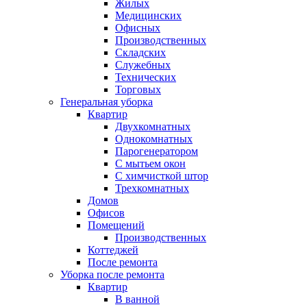
Жилых
Медицинских
Офисных
Производственных
Складских
Служебных
Технических
Торговых
Генеральная уборка
Квартир
Двухкомнатных
Однокомнатных
Парогенератором
С мытьем окон
С химчисткой штор
Трехкомнатных
Домов
Офисов
Помещений
Производственных
Коттеджей
После ремонта
Уборка после ремонта
Квартир
В ванной