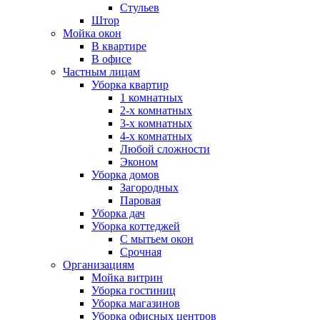
Стульев
Штор
Мойка окон
В квартире
В офисе
Частным лицам
Уборка квартир
1 комнатных
2-х комнатных
3-х комнатных
4-х комнатных
Любой сложности
Эконом
Уборка домов
Загородных
Паровая
Уборка дач
Уборка коттеджей
С мытьем окон
Срочная
Организациям
Мойка витрин
Уборка гостиниц
Уборка магазинов
Уборка офисных центров