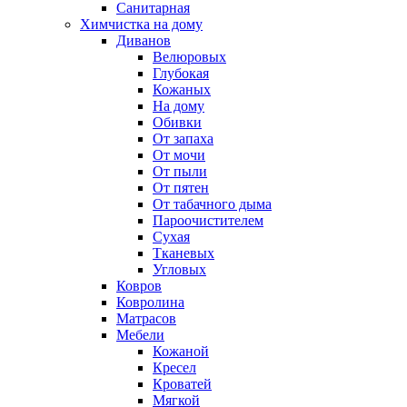
Санитарная
Химчистка на дому
Диванов
Велюровых
Глубокая
Кожаных
На дому
Обивки
От запаха
От мочи
От пыли
От пятен
От табачного дыма
Пароочистителем
Сухая
Тканевых
Угловых
Ковров
Ковролина
Матрасов
Мебели
Кожаной
Кресел
Кроватей
Мягкой