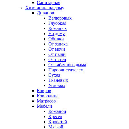
Санитарная
Химчистка на дому
Диванов
Велюровых
Глубокая
Кожаных
На дому
Обивки
От запаха
От мочи
От пыли
От пятен
От табачного дыма
Пароочистителем
Сухая
Тканевых
Угловых
Ковров
Ковролина
Матрасов
Мебели
Кожаной
Кресел
Кроватей
Мягкой