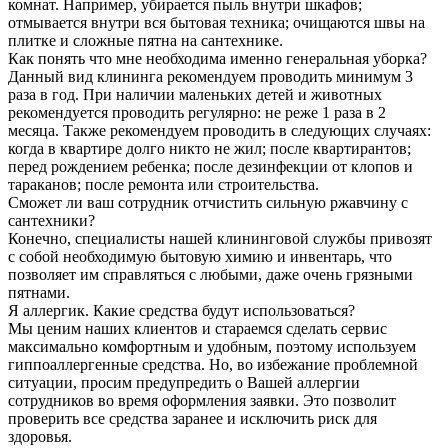
комнат. Например, убирается пыль внутри шкафов;
отмывается внутри вся бытовая техника; очищаются швы на
плитке и сложные пятна на сантехнике.
Как понять что мне необходима именно генеральная уборка?
Данный вид клининга рекомендуем проводить минимум 3
раза в год. При наличии маленьких детей и животных
рекомендуется проводить регулярно: не реже 1 раза в 2
месяца. Также рекомендуем проводить в следующих случаях:
когда в квартире долго никто не жил; после квартирантов;
перед рождением ребенка; после дезинфекции от клопов и
тараканов; после ремонта или строительства.
Сможет ли ваш сотрудник отчистить сильную ржавчину с
сантехники?
Конечно, специалисты нашей клининговой службы привозят
с собой необходимую бытовую химию и инвентарь, что
позволяет им справляться с любыми, даже очень грязными
пятнами.
Я аллергик. Какие средства будут использоваться?
Мы ценим наших клиентов и стараемся сделать сервис
максимально комфортным и удобным, поэтому используем
гиппоаллергенные средства. Но, во избежание проблемной
ситуации, просим предупредить о Вашей аллергии
сотрудников во время оформления заявки. Это позволит
проверить все средства заранее и исключить риск для
здоровья.