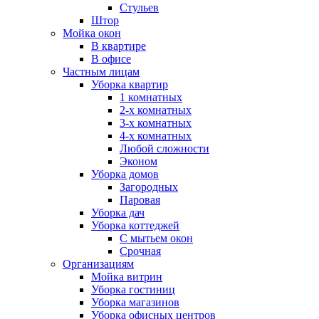
Стульев
Штор
Мойка окон
В квартире
В офисе
Частным лицам
Уборка квартир
1 комнатных
2-х комнатных
3-х комнатных
4-х комнатных
Любой сложности
Эконом
Уборка домов
Загородных
Паровая
Уборка дач
Уборка коттеджей
С мытьем окон
Срочная
Организациям
Мойка витрин
Уборка гостиниц
Уборка магазинов
Уборка офисных центров