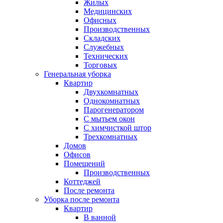
Жилых
Медицинских
Офисных
Производственных
Складских
Служебных
Технических
Торговых
Генеральная уборка
Квартир
Двухкомнатных
Однокомнатных
Парогенератором
С мытьем окон
С химчисткой штор
Трехкомнатных
Домов
Офисов
Помещений
Производственных
Коттеджей
После ремонта
Уборка после ремонта
Квартир
В ванной